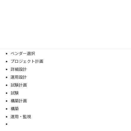
フィット＆ギャップの分析
最も効果的な対策案策定
対策案を実施するためのプロジェクトの企画
要件定義
基本設計
RFP作成
ベンダー選択
プロジェクト計画
詳細設計
運用設計
試験計画
試験
構築計画
構築
運用・監視