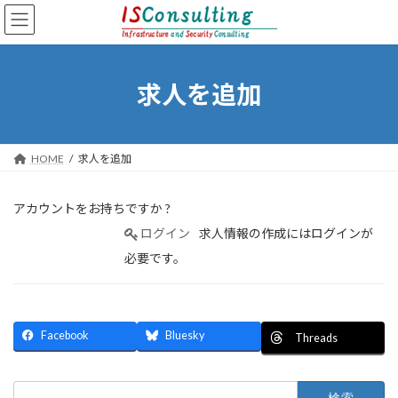
コ
ナ
ン
ビ
テ
ゲ
ン
ー
ツ
シ
求人を追加
へ
ョ
ス
ン
キ
に
ッ
移
HOME
求人を追加
プ
動
アカウントをお持ちですか ?
ログイン
求人情報の作成にはログインが
必要です。
Facebook
Bluesky
Threads
検